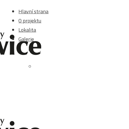
Hlavní strana
O projektu
Lokalita
Galerie
Domy a exteriér
Stavební parcely